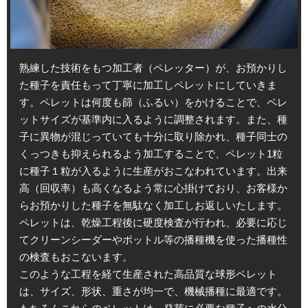
熟練した技術をもつ加工者（ペレッター）が、お預かりし
た種子を責任もって丁寧に加工しペレットにしていきま
す。ペレットは何度も篩（ふるい）をかけることで、ペレ
ットサイズが基準内に入るように調整されます。また、種
子に異物が混じっていても十分に取り除かれ、種子同士の
くっつきも抑えられるよう加工することで、ペレット1粒
に種子１粒が入るように生産がおこなわれています。出来
高（回収率）も高くなるよう常に心掛けており、お客様か
らお預かりした種子を無駄なく加工しお返しいたします。
ペレットは、乾燥工程後に硬度検査が行われ、必要に応じ
てクリーンシーダーやポットル等の播種機を使った播種性
の検査もおこないます。
このような工程を経て生産された高品質な球形ペレット
は、サイズ、形状、重さが均一で、機械播種に最適です。